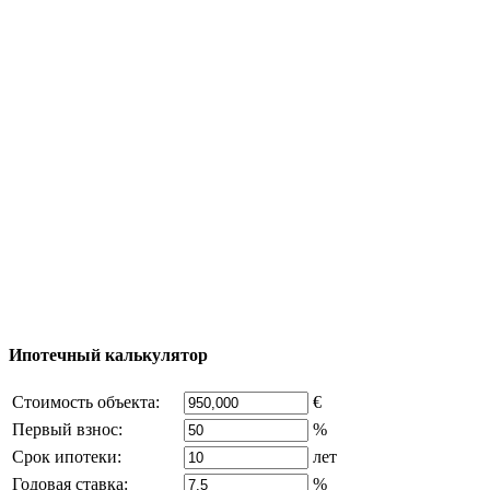
Тур за недвижимостью
Процесс покупки
Карта Турции
Добавить объект
© 2011 - 2026 Официальный сайт компании
Excluzival Group Все права защищены (All rights
reserved) - использование материалов сайта
возможно только с письменного разрешения
владельца компании и активная ссылка на
excluzival.ru
Часть контента на сайте заимствована из открытых
источников, если вы являетесь правообладателем и считаете,
что это нарушает ваши права - напишите нам.
Ипотечный калькулятор
Стоимость объекта:
€
Первый взнос:
%
Срок ипотеки:
лет
Годовая ставка:
%