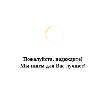
Пожалуйста, подождите!
В лесном массиве
Мы ищем для Вас лучшее!
Двухэтажные виллы с частным бассейном
Город:
Бодрум
Тип
Вилла
Площадь
93
До моря
1.8 км
Цена
1 000 000 €