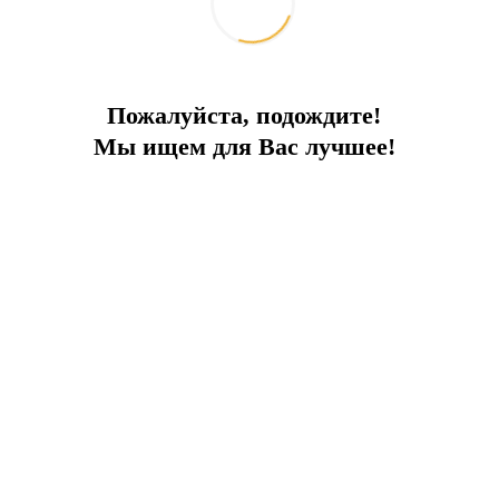
Пожалуйста, подождите!
Мы ищем для Вас лучшее!
я городская инфраструктура, а также транспортная развязка.
 частный бассейн и озелененный сад.
Отправить запрос
Добавить к сравнению
Ипотечный калькулятор