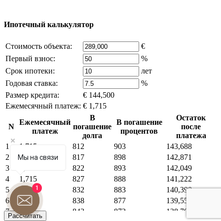
что это нарушает ваши права - напишите нам.
Ипотечный калькулятор
Стоимость объекта:
€
Первый взнос:
%
Срок ипотеки:
лет
Годовая ставка:
%
Размер кредита:
€ 144,500
Ежемесячный платеж:
€ 1,715
В
Остаток
Ежемесячный
В погашение
N
погашение
после
платеж
процентов
долга
платежа
1
1,715
812
903
143,688
2
1,715
817
898
142,871
Мы на связи
3
1,715
822
893
142,049
4
1,715
827
888
141,222
1
5
1,715
832
883
140,390
6
1,715
838
877
139,552
7
1,715
843
872
138,709
Рассчитать