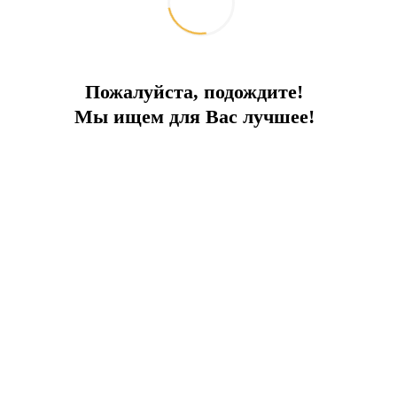
Пожалуйста, подождите!
Мы ищем для Вас лучшее!
 bir köşe bekliyor!
rif pembe flamingolara ev sahipliği yapan pitoresk 