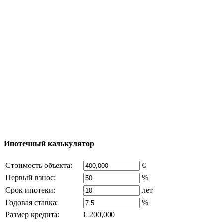
Тур за недвижимостью
Процесс покупки
Карта Турции
Добавить объект
© 2011 - 2026 Официальный сайт компании
Excluzival Group Все права защищены (All rights
reserved) - использование материалов сайта
возможно только с письменного разрешения
владельца компании и активная ссылка на
excluzival.ru
Часть контента на сайте заимствована из открытых
источников, если вы являетесь правообладателем и считаете,
что это нарушает ваши права - напишите нам.
Ипотечный калькулятор
Стоимость объекта:
€
Первый взнос:
%
Срок ипотеки:
лет
Годовая ставка:
%
Размер кредита:
€ 200,000