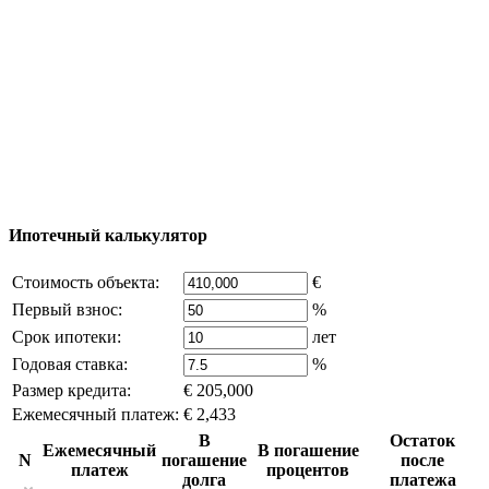
Добавить объект
© 2011 - 2026 Официальный сайт компании
Excluzival Group Все права защищены (All rights
reserved) - использование материалов сайта
возможно только с письменного разрешения
владельца компании и активная ссылка на
excluzival.ru
Часть контента на сайте заимствована из открытых
источников, если вы являетесь правообладателем и считаете,
что это нарушает ваши права - напишите нам.
Ипотечный калькулятор
Стоимость объекта:
€
Первый взнос:
%
Срок ипотеки:
лет
Годовая ставка:
%
Размер кредита:
€ 205,000
Ежемесячный платеж:
€ 2,433
В
Остаток
Ежемесячный
В погашение
N
погашение
после
платеж
процентов
долга
платежа