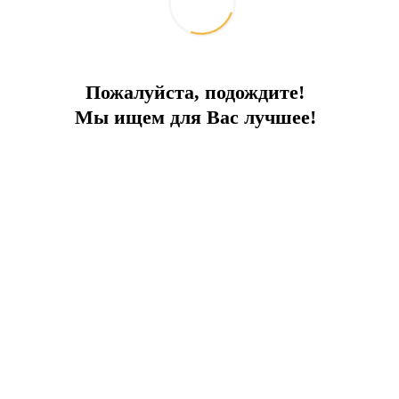
Пожалуйста, подождите!
Мы ищем для Вас лучшее!
да, рядом инфраструктура, супермаркеты, рестораны, булочные,
Отправить запрос
Добавить к сравнению
Ипотечный калькулятор