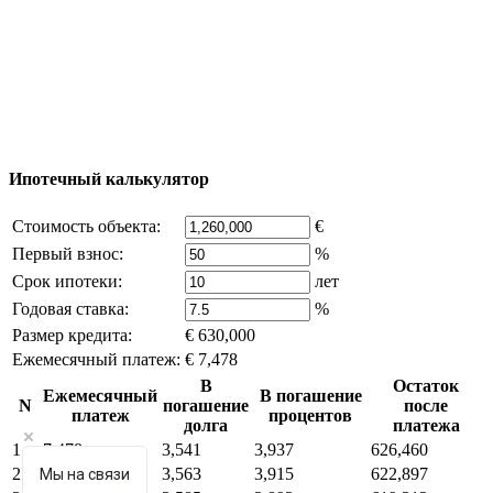
Excluzival Group Все права защищены (All rights
reserved) - использование материалов сайта
возможно только с письменного разрешения
владельца компании и активная ссылка на
excluzival.ru
Часть контента на сайте заимствована из открытых
источников, если вы являетесь правообладателем и считаете,
что это нарушает ваши права - напишите нам.
Ипотечный калькулятор
Стоимость объекта:
€
Первый взнос:
%
Срок ипотеки:
лет
Годовая ставка:
%
Размер кредита:
€ 630,000
Ежемесячный платеж:
€ 7,478
В
Остаток
Ежемесячный
В погашение
N
погашение
после
платеж
процентов
долга
платежа
1
7,478
3,541
3,937
626,460
2
7,478
3,563
3,915
622,897
Мы на связи