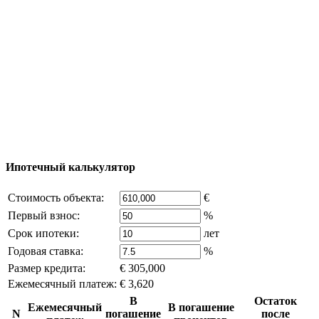
Добавить объект
© 2011 - 2026 Официальный сайт компании
Excluzival Group Все права защищены (All rights
reserved) - использование материалов сайта
возможно только с письменного разрешения
владельца компании и активная ссылка на
excluzival.ru
Часть контента на сайте заимствована из открытых
источников, если вы являетесь правообладателем и считаете,
что это нарушает ваши права - напишите нам.
Ипотечный калькулятор
Стоимость объекта:
€
Первый взнос:
%
Срок ипотеки:
лет
Годовая ставка:
%
Размер кредита:
€ 305,000
Ежемесячный платеж:
€ 3,620
В
Остаток
Ежемесячный
В погашение
N
погашение
после