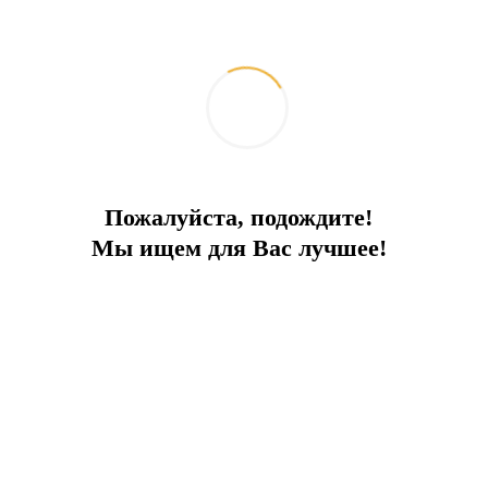
Спокойствие и природа
Пожалуйста, подождите!
Вилла с бассейном в 500 м от моря
Мы ищем для Вас лучшее!
Город:
Бодрум
Тип
Вилла
Площадь
180
До моря
500 м
Цена
680 000 €