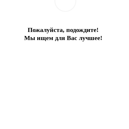
Пожалуйста, подождите!
Мы ищем для Вас лучшее!
ts, etc. The airport is 60 km away.
caped garden, and parking.
r. Four bedrooms have double beds, and the fifth has two single beds. F