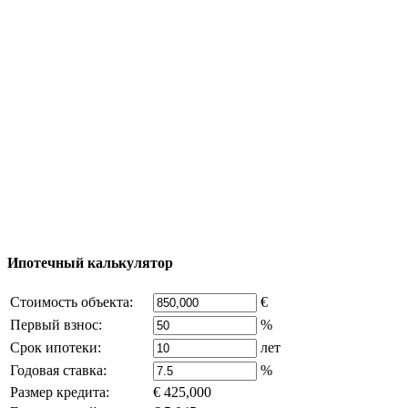
Тур за недвижимостью
Процесс покупки
Карта Турции
Добавить объект
© 2011 - 2026 Официальный сайт компании
Excluzival Group Все права защищены (All rights
reserved) - использование материалов сайта
возможно только с письменного разрешения
владельца компании и активная ссылка на
excluzival.ru
Часть контента на сайте заимствована из открытых
источников, если вы являетесь правообладателем и считаете,
что это нарушает ваши права - напишите нам.
Ипотечный калькулятор
Стоимость объекта:
€
Первый взнос:
%
Срок ипотеки:
лет
Годовая ставка:
%
Размер кредита:
€ 425,000