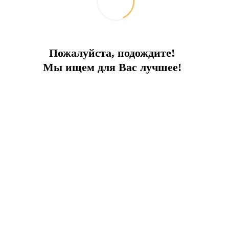
Пожалуйста, подождите!
Мы ищем для Вас лучшее!
едственной близости!
ентре популярного района Бодрума в заповедной зоне.
лма, откуда открываются красивейшие панорамные виды на море
его непосредственным нахождением внутри всей городской инфра
чные магазины, банкоматы, 2 торговых центра и многое другое.