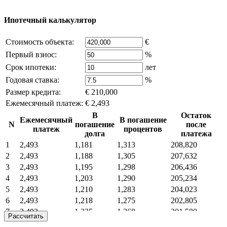
что это нарушает ваши права - напишите нам.
Ипотечный калькулятор
Стоимость объекта:
€
Первый взнос:
%
Срок ипотеки:
лет
Годовая ставка:
%
Размер кредита:
€ 210,000
Ежемесячный платеж:
€ 2,493
В
Остаток
Ежемесячный
В погашение
N
погашение
после
платеж
процентов
долга
платежа
1
2,493
1,181
1,313
208,820
2
2,493
1,188
1,305
207,632
3
2,493
1,195
1,298
206,436
4
2,493
1,203
1,290
205,234
5
2,493
1,210
1,283
204,023
6
2,493
1,218
1,275
202,805
7
2,493
1,225
1,268
201,580
Рассчитать
8
2,493
1,233
1,260
200,347