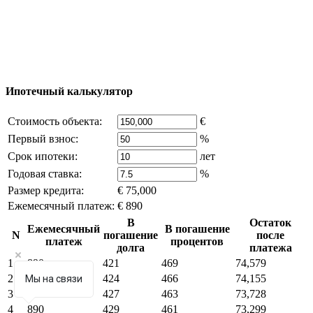
reserved) - использование материалов сайта
возможно только с письменного разрешения
владельца компании и активная ссылка на
excluzival.ru
Часть контента на сайте заимствована из открытых
источников, если вы являетесь правообладателем и считаете,
что это нарушает ваши права - напишите нам.
Ипотечный калькулятор
Стоимость объекта:
€
Первый взнос:
%
Срок ипотеки:
лет
Годовая ставка:
%
Размер кредита:
€ 75,000
Ежемесячный платеж:
€ 890
В
Остаток
Ежемесячный
В погашение
N
погашение
после
платеж
процентов
долга
платежа
1
890
421
469
74,579
2
890
424
466
74,155
Мы на связи
3
890
427
463
73,728
4
890
429
461
73,299