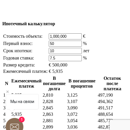
Часть контента на сайте заимствована из открытых
источников, если вы являетесь правообладателем и считаете,
что это нарушает ваши права - напишите нам.
Ипотечный калькулятор
Стоимость объекта:
€
Первый взнос:
%
Срок ипотеки:
лет
Годовая ставка:
%
Размер кредита:
€ 500,000
Ежемесячный платеж:
€ 5,935
В
Остаток
Ежемесячный
В погашение
N
погашение
после
платеж
процентов
долга
платежа
1
5,935
2,810
3,125
497,190
2
5,935
2,828
3,107
494,362
Мы на связи
3
5,935
2,845
3,090
491,517
4
5,935
2,863
3,072
488,654
1
5
5,935
2,881
3,054
485,773
6
5,935
2,899
3,036
482,874