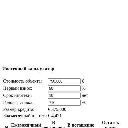
Добавить объект
© 2011 - 2026 Официальный сайт компании
Excluzival Group Все права защищены (All rights
reserved) - использование материалов сайта
возможно только с письменного разрешения
владельца компании и активная ссылка на
excluzival.ru
Часть контента на сайте заимствована из открытых
источников, если вы являетесь правообладателем и считаете,
что это нарушает ваши права - напишите нам.
Ипотечный калькулятор
Стоимость объекта:
€
Первый взнос:
%
Срок ипотеки:
лет
Годовая ставка:
%
Размер кредита:
€ 375,000
Ежемесячный платеж:
€ 4,451
В
Остаток
Ежемесячный
В погашение
N
погашение
после