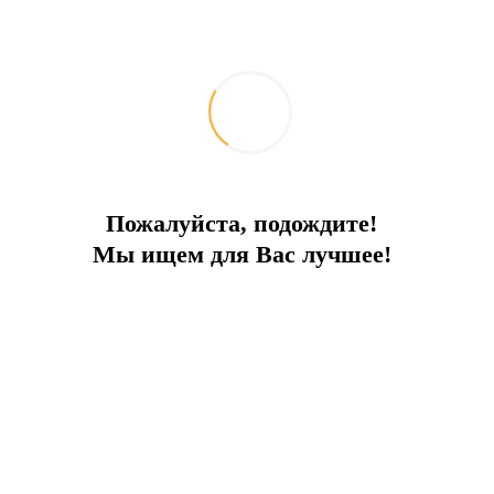
Жизнь без суеты
Пожалуйста, подождите!
В живописном районе, 350 м до моря
Мы ищем для Вас лучшее!
Город:
Бодрум
Тип
Вилла
Площадь
220
До моря
350 м
Цена
615 000 €