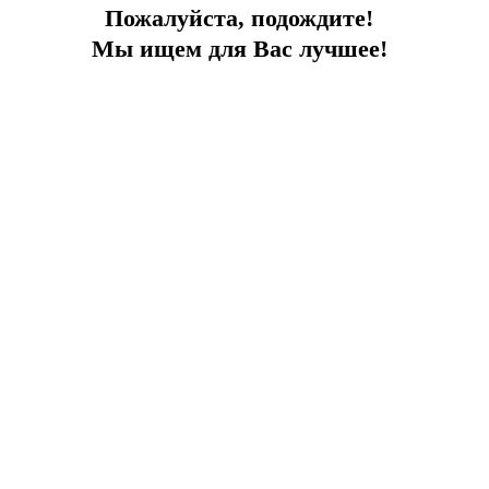
Пожалуйста, подождите!
Мы ищем для Вас лучшее!
Спокойствие и природа
Вилла с бассейном в 500 м от моря
Город:
Бодрум
Тип
Вилла
Площадь
180
До моря
500 м
Цена
680 000 €