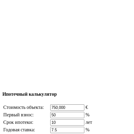
Тур за недвижимостью
Процесс покупки
Карта Турции
Добавить объект
© 2011 - 2026 Официальный сайт компании
Excluzival Group Все права защищены (All rights
reserved) - использование материалов сайта
возможно только с письменного разрешения
владельца компании и активная ссылка на
excluzival.ru
Часть контента на сайте заимствована из открытых
источников, если вы являетесь правообладателем и считаете,
что это нарушает ваши права - напишите нам.
Ипотечный калькулятор
Стоимость объекта:
€
Первый взнос:
%
Срок ипотеки:
лет
Годовая ставка:
%