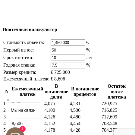
владельца компании и активная ссылка на
excluzival.ru
Часть контента на сайте заимствована из открытых
источников, если вы являетесь правообладателем и считаете,
что это нарушает ваши права - напишите нам.
Ипотечный калькулятор
Стоимость объекта:
€
Первый взнос:
%
Срок ипотеки:
лет
Годовая ставка:
%
Размер кредита:
€ 725,000
Ежемесячный платеж:
€ 8,606
В
Остаток
Ежемесячный
В погашение
N
погашение
после
платеж
процентов
долга
платежа
1
8,606
4,075
4,531
720,925
2
8,606
4,100
4,506
716,825
Мы на связи
3
8,606
4,126
4,480
712,699
4
8,606
4,152
4,454
708,548
1
5
8,606
4,178
4,428
704,370