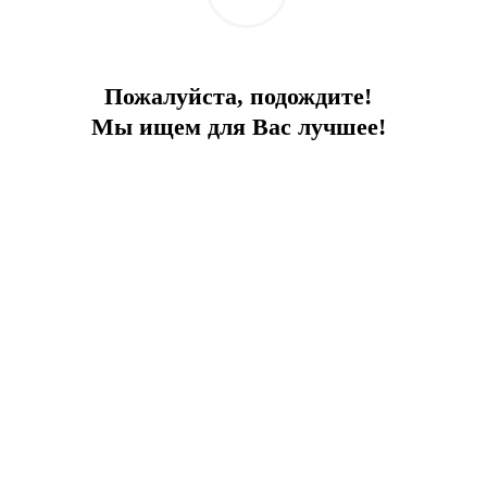
пляжная линия, отдельная парковка крытая и
открытая, тренажерный зал, прогулочные
дорожки для вечерних променадов, беговые
дорожки, игровая зона для радости Ваших
Пожалуйста, подождите!
детей, зоны отдыха, сады с прохладной тенью,
Мы ищем для Вас лучшее!
круглосуточная охрана, зеленая зона - вся
полноценная жизнь в лоне природного
комплекса.
Расстояние до центра района всего 1 км. -
несколько минут пешей прогулки до
ресторанов, магазинов и набережной;
Расстояние до исторического центра Бодрума
– 25 км. - несколько минут езды по широкой и
красивой трассе с видом на море и лес.
Варианты планировок:
1 спальная комната + 1 гостиная /48 кв.м.
2 спальные комнаты + 1 гостиная /90 кв.м.