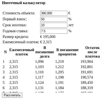
Ипотечный калькулятор
Стоимость объекта:
€
Первый взнос:
%
Срок ипотеки:
лет
Годовая ставка:
%
Размер кредита:
€ 195,000
Ежемесячный платеж:
€ 2,315
В
Остаток
Ежемесячный
В погашение
N
погашение
после
платеж
процентов
долга
платежа
1
2,315
1,096
1,219
193,904
2
2,315
1,103
1,212
192,801
3
2,315
1,110
1,205
191,691
4
2,315
1,117
1,198
190,574
5
2,315
1,124
1,191
189,450
6
2,315
1,131
1,184
188,319
7
2,315
1,138
1,177
187,181
Рассчитать
8
2,315
1,145
1,170
186,036
9
2,315
1,152
1,163
184,883