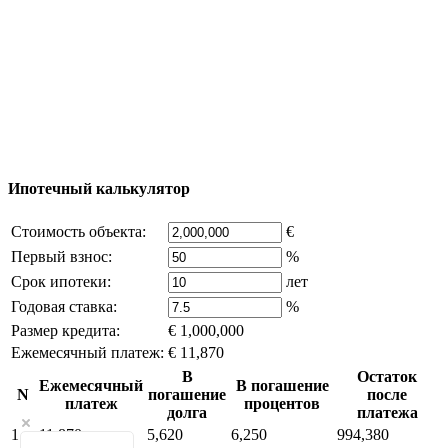
© 2011 - 2026 Официальный сайт компании
Excluzival Group Все права защищены (All rights
reserved) - использование материалов сайта
возможно только с письменного разрешения
владельца компании и активная ссылка на
excluzival.ru
Часть контента на сайте заимствована из открытых
источников, если вы являетесь правообладателем и считаете,
что это нарушает ваши права - напишите нам.
Ипотечный калькулятор
Стоимость объекта:
€
Первый взнос:
%
Срок ипотеки:
лет
Годовая ставка:
%
Размер кредита:
€ 1,000,000
Ежемесячный платеж:
€ 11,870
В
Остаток
Ежемесячный
В погашение
N
погашение
после
платеж
процентов
долга
платежа
1
11,870
5,620
6,250
994,380