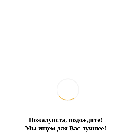
В курортном комплексе
С частным бассейном, в комплексе с инфраструктурой 5*
Город:
Бодрум
Тип
Вилла
Площадь
255
До моря
0 м
Цена
2 200 000 €
Пожалуйста, подождите!
Мы ищем для Вас лучшее!