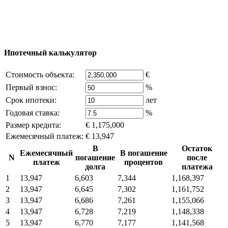
владельца компании и активная ссылка на
excluzival.ru
Часть контента на сайте заимствована из открытых
источников, если вы являетесь правообладателем и считаете,
что это нарушает ваши права - напишите нам.
Ипотечный калькулятор
Стоимость объекта:
€
Первый взнос:
%
Срок ипотеки:
лет
Годовая ставка:
%
Размер кредита:
€ 1,175,000
Ежемесячный платеж:
€ 13,947
В
Остаток
Ежемесячный
В погашение
N
погашение
после
платеж
процентов
долга
платежа
1
13,947
6,603
7,344
1,168,397
2
13,947
6,645
7,302
1,161,752
3
13,947
6,686
7,261
1,155,066
4
13,947
6,728
7,219
1,148,338
5
13,947
6,770
7,177
1,141,568