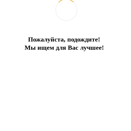
Комплекс находится в 3 км от центра района,
что делает его удобным для жизни и отдыха.
Внимание! Стоимость указана без учета
мебели. Стоимость с мебелью уточняйте у
Пожалуйста, подождите!
наших менеджеров.
Мы ищем для Вас лучшее!
Отправить запрос
Добавить к сравнению
Ипотечный калькулятор
Поделиться:
Похожие объекты