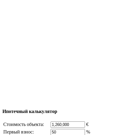
Туризм
Полезная информация
Тур за недвижимостью
Процесс покупки
Карта Турции
Добавить объект
© 2011 - 2026 Официальный сайт компании
Excluzival Group Все права защищены (All rights
reserved) - использование материалов сайта
возможно только с письменного разрешения
владельца компании и активная ссылка на
excluzival.ru
Часть контента на сайте заимствована из открытых
источников, если вы являетесь правообладателем и считаете,
что это нарушает ваши права - напишите нам.
Ипотечный калькулятор
Стоимость объекта:
€
Первый взнос:
%