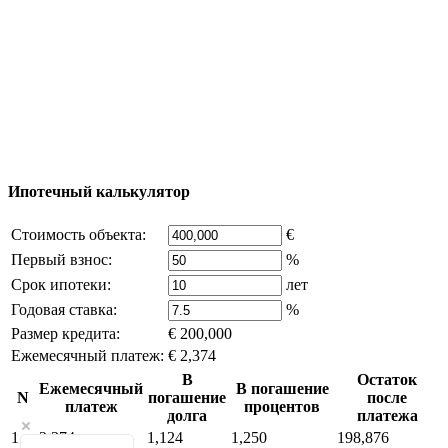
© 2011 - 2026 Официальный сайт компании
Excluzival Group Все права защищены (All rights
reserved) - использование материалов сайта
возможно только с письменного разрешения
владельца компании и активная ссылка на
excluzival.ru
Часть контента на сайте заимствована из открытых
источников, если вы являетесь правообладателем и считаете,
что это нарушает ваши права - напишите нам.
Ипотечный калькулятор
Стоимость объекта:
€
Первый взнос:
%
Срок ипотеки:
лет
Годовая ставка:
%
Размер кредита:
€ 200,000
Ежемесячный платеж:
€ 2,374
В
Остаток
Ежемесячный
В погашение
N
погашение
после
платеж
процентов
долга
платежа
1
2,374
1,124
1,250
198,876