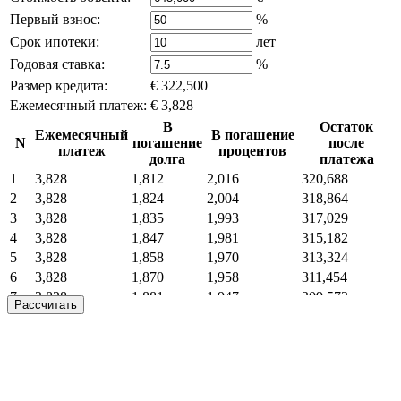
Первый взнос:
%
Срок ипотеки:
лет
Годовая ставка:
%
Размер кредита:
€ 322,500
Ежемесячный платеж:
€ 3,828
В
Остаток
Ежемесячный
В погашение
N
погашение
после
платеж
процентов
долга
платежа
1
3,828
1,812
2,016
320,688
2
3,828
1,824
2,004
318,864
3
3,828
1,835
1,993
317,029
4
3,828
1,847
1,981
315,182
5
3,828
1,858
1,970
313,324
6
3,828
1,870
1,958
311,454
7
3,828
1,881
1,947
309,573
Рассчитать
8
3,828
1,893
1,935
307,680
9
3,828
1,905
1,923
305,775
10
3,828
1,917
1,911
303,858
11
3,828
1,929
1,899
301,929
12
3,828
1,941
1,887
299,988