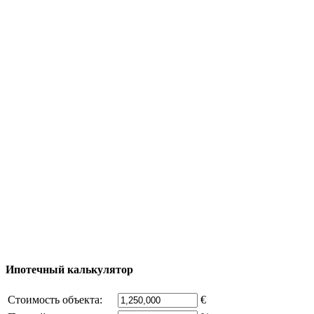
Туризм
Полезная информация
Тур за недвижимостью
Процесс покупки
Карта Турции
Добавить объект
© 2011 - 2026 Официальный сайт компании
Excluzival Group Все права защищены (All rights
reserved) - использование материалов сайта
возможно только с письменного разрешения
владельца компании и активная ссылка на
excluzival.ru
Часть контента на сайте заимствована из открытых
источников, если вы являетесь правообладателем и считаете,
что это нарушает ваши права - напишите нам.
Ипотечный калькулятор
Стоимость объекта:
€