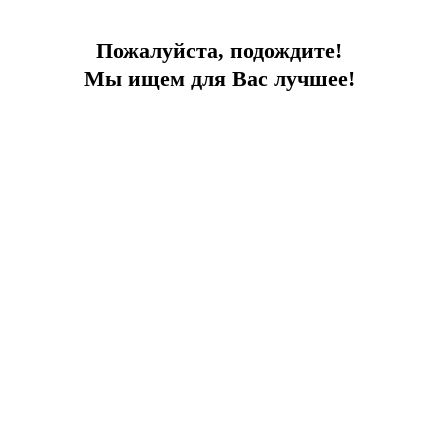
* Система отопления и охлаждения VRF
Пожалуйста, подождите!
* Система видеодомофона
Мы ищем для Вас лучшее!
* Генератор
* Центральная спутниковая система
Удобное расположение:
Пляж: 0 мин.
Тюркбюкю: 6 мин.
Ялыкавак: 8 мин.
Центр Бодрума: 20 мин.
Больница: 18 мин.
Торговый центр: 8 мин.
Аэропорт: 30 мин.