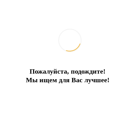
* Jeneratör
* Merkezi uydu sistemi
Uygun bölge:
Plaj: 0 dk.
Türkbükü: 6 dk.
Yalıkavak: 8 dk.
Пожалуйста, подождите!
Bodrum şehir merkezi: 20 dk.
Мы ищем для Вас лучшее!
Hastane: 18 dk.
Alışveriş merkezi: 8 dk.
Havaalanı: 30 dk.
Mesaj gönder istek
Karşılaştırmaya ekle
Mortgage hesaplayıcı