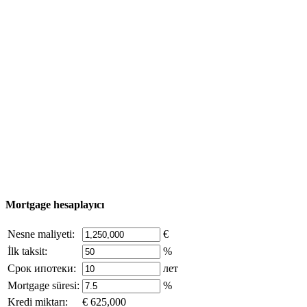
Emlak Turu
Satın alma süreci
Türkiye haritası
Nesne Ekle
© 2011 - 2026 Excluzival Group resmi web sitesi Tüm
hakları saklıdır - site materyallerinin kullanımı yalnızca
şirket sahibinin yazılı izni ve siteye aktif bağlantı ile
mümkündür.
excluzival.ru
Telif hakkı sahibiyseniz ve bunun haklarınızı ihlal ettiğini
düşünüyorsanız, sitedeki içeriğin bir kısmı açık kaynaklardan ödünç
alınmıştır - bize yazın.
Mortgage hesaplayıcı
Nesne maliyeti:
€
İlk taksit:
%
Срок ипотеки:
лет
Mortgage süresi:
%
Kredi miktarı:
€ 625,000