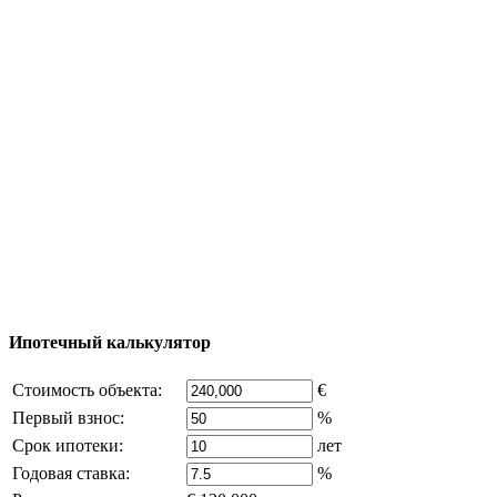
Тур за недвижимостью
Процесс покупки
Карта Турции
Добавить объект
© 2011 - 2026 Официальный сайт компании
Excluzival Group Все права защищены (All rights
reserved) - использование материалов сайта
возможно только с письменного разрешения
владельца компании и активная ссылка на
excluzival.ru
Часть контента на сайте заимствована из открытых
источников, если вы являетесь правообладателем и считаете,
что это нарушает ваши права - напишите нам.
Ипотечный калькулятор
Стоимость объекта:
€
Первый взнос:
%
Срок ипотеки:
лет
Годовая ставка:
%