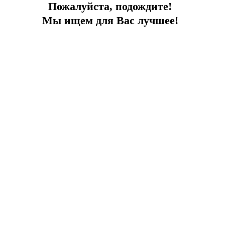
Пожалуйста, подождите!
Мы ищем для Вас лучшее!
Дублекс в окружении сосен
Жизнь в гармонии с природой
Город:
Фетхие
Тип
Дуплекс
Площадь
120
До моря
3 км
Цена
220 000 €