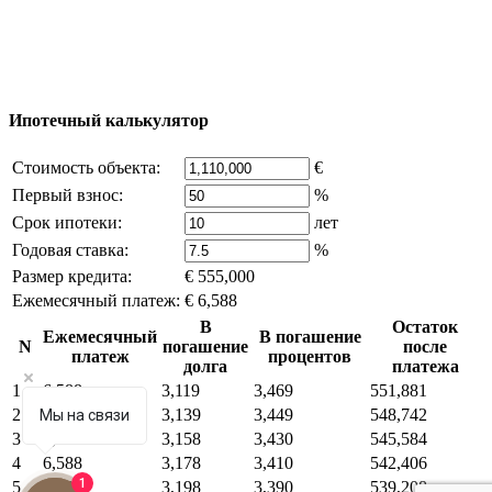
владельца компании и активная ссылка на
excluzival.ru
Часть контента на сайте заимствована из открытых
источников, если вы являетесь правообладателем и считаете,
что это нарушает ваши права - напишите нам.
Ипотечный калькулятор
Стоимость объекта:
€
Первый взнос:
%
Срок ипотеки:
лет
Годовая ставка:
%
Размер кредита:
€ 555,000
Ежемесячный платеж:
€ 6,588
В
Остаток
Ежемесячный
В погашение
N
погашение
после
платеж
процентов
долга
платежа
1
6,588
3,119
3,469
551,881
2
6,588
3,139
3,449
548,742
Мы на связи
3
6,588
3,158
3,430
545,584
4
6,588
3,178
3,410
542,406
1
5
6,588
3,198
3,390
539,208