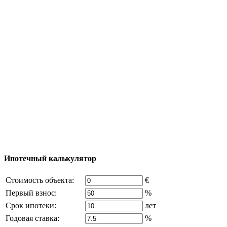
Тур за недвижимостью
Процесс покупки
Карта Турции
Добавить объект
© 2011 - 2026 Официальный сайт компании
Excluzival Group Все права защищены (All rights
reserved) - использование материалов сайта
возможно только с письменного разрешения
владельца компании и активная ссылка на
excluzival.ru
Часть контента на сайте заимствована из открытых
источников, если вы являетесь правообладателем и считаете,
что это нарушает ваши права - напишите нам.
Ипотечный калькулятор
Стоимость объекта:
€
Первый взнос:
%
Срок ипотеки:
лет
Годовая ставка:
%