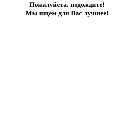
Пожалуйста, подождите!
Мы ищем для Вас лучшее!
Ваш идеальный отдых
Центральное расположение, 200 м до пляжа, частный бассейн
Город:
Бодрум
Тип
Вилла
Площадь
500
До моря
200 м