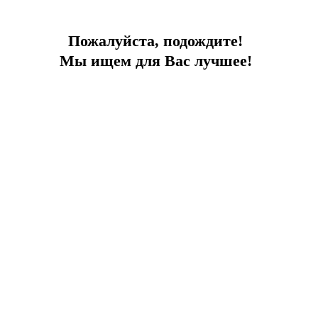
Город:
Дидим
Тип
Апартаменты
Площадь
120
Пожалуйста, подождите!
До моря
0 м
Мы ищем для Вас лучшее!