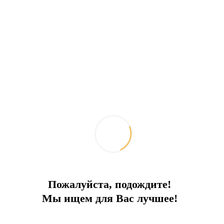
ВНИМАНИЕ!! СТОИМОСТЬ МЕНЯЕТСЯ В
ЗАВИСИМОСТИ ОТ СЕЗОНА, НАЛИЧИЯ
МЕСТ И ПРОЧИХ УСЛОВИЙ, ПОЖАЛУЙСТА,
УТОЧНЯЙТЕ СТОИМОСТЬ НА ВАШИ ДАТЫ
ОТДЕЛЬНО!
Эта вилла – ваш ключ к идеальному отпуску.
Позвоните нам сейчас, чтобы
забронировать!
Отправить запрос
Добавить к сравнению
Ипотечный калькулятор
Поделиться:
Похожие объекты
Пожалуйста, подождите!
Мы ищем для Вас лучшее!