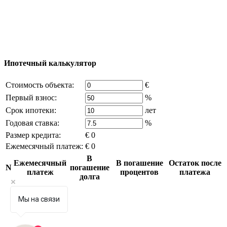
возможно только с письменного разрешения
владельца компании и активная ссылка на
excluzival.ru
Часть контента на сайте заимствована из открытых
источников, если вы являетесь правообладателем и считаете,
что это нарушает ваши права - напишите нам.
Ипотечный калькулятор
Стоимость объекта:
€
Первый взнос:
%
Срок ипотеки:
лет
Годовая ставка:
%
Размер кредита:
€ 0
Ежемесячный платеж:
€ 0
В
Ежемесячный
В погашение
Остаток после
N
погашение
платеж
процентов
платежа
долга
Мы на связи