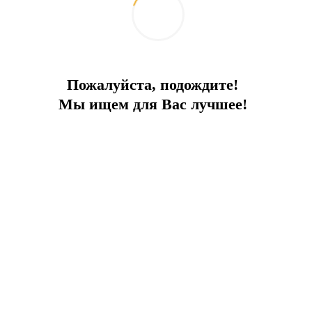
Стоимость аренды - всего от 20 000 € за
месяц.
ВНИМАНИЕ!! Стоимость меняется в
зависимости от сезона, заполняемости, срока
Пожалуйста, подождите!
аренды и прочих условий. Пожалуйста,
Мы ищем для Вас лучшее!
уточняйте стоимость на ваши даты отдельно!
Отправить запрос
Добавить к сравнению
Ипотечный калькулятор
Поделиться:
Похожие объекты