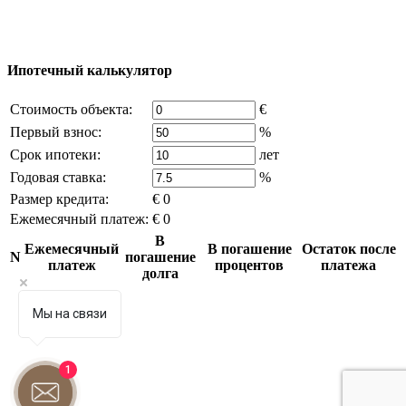
Часть контента на сайте заимствована из открытых
источников, если вы являетесь правообладателем и считаете,
что это нарушает ваши права - напишите нам.
Ипотечный калькулятор
Стоимость объекта:
€
Первый взнос:
%
Срок ипотеки:
лет
Годовая ставка:
%
Размер кредита:
€ 0
Ежемесячный платеж:
€ 0
В
Ежемесячный
В погашение
Остаток после
N
погашение
платеж
процентов
платежа
долга
Мы на связи
1