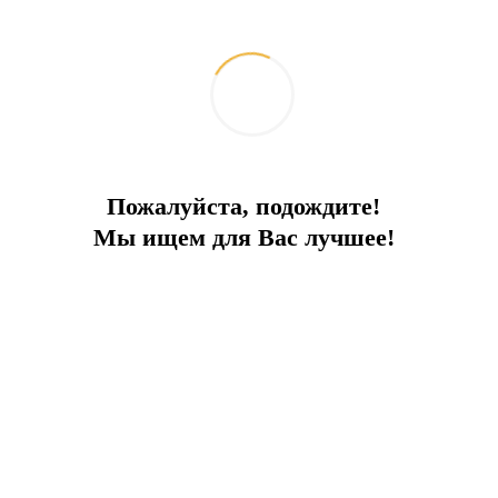
Апартаменты с полным видом на море
Пожалуйста, подождите!
Апартаменты с 2 спальными комнатами в комплексе с видом
Мы ищем для Вас лучшее!
на море
Город:
Бодрум
Тип
Апартаменты
Площадь
70
До моря
0 м
Цена
420 000 €