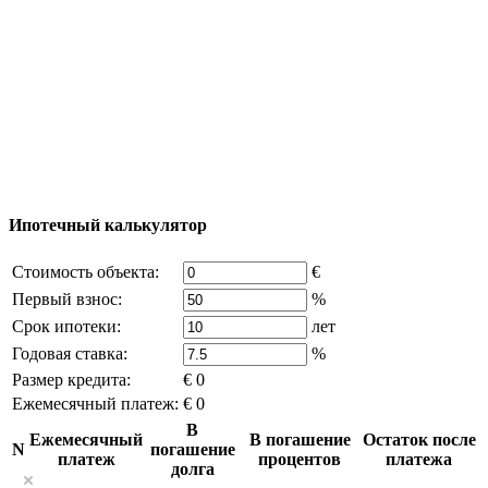
Добавить объект
© 2011 - 2026 Официальный сайт компании
Excluzival Group Все права защищены (All rights
reserved) - использование материалов сайта
возможно только с письменного разрешения
владельца компании и активная ссылка на
excluzival.ru
Часть контента на сайте заимствована из открытых
источников, если вы являетесь правообладателем и считаете,
что это нарушает ваши права - напишите нам.
Ипотечный калькулятор
Стоимость объекта:
€
Первый взнос:
%
Срок ипотеки:
лет
Годовая ставка:
%
Размер кредита:
€ 0
Ежемесячный платеж:
€ 0
В
Ежемесячный
В погашение
Остаток после
N
погашение
платеж
процентов
платежа
долга