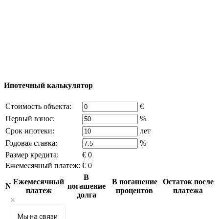
© 2011 - 2026 Официальный сайт компании
Excluzival Group Все права защищены (All rights
reserved) - использование материалов сайта
возможно только с письменного разрешения
владельца компании и активная ссылка на
excluzival.ru
Часть контента на сайте заимствована из открытых
источников, если вы являетесь правообладателем и считаете,
что это нарушает ваши права - напишите нам.
Ипотечный калькулятор
Стоимость объекта:
€
Первый взнос:
%
Срок ипотеки:
лет
Годовая ставка:
%
Размер кредита:
€ 0
Ежемесячный платеж:
€ 0
В
Ежемесячный
В погашение
Остаток после
N
погашение
платеж
процентов
платежа
долга
Мы на связи