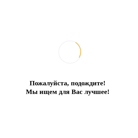
Пожалуйста, подождите!
Мы ищем для Вас лучшее!
В комплексе с бассейном
Апартаменты в самом центре Чамъюва, полностью
укомплектованы
Город:
Кемер
Тип
Апартаменты