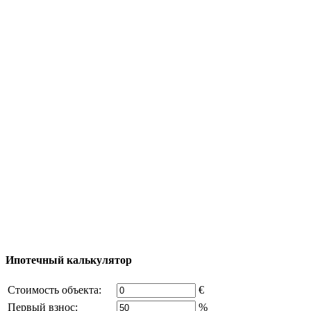
Туризм
Полезная информация
Тур за недвижимостью
Процесс покупки
Карта Турции
Добавить объект
© 2011 - 2026 Официальный сайт компании
Excluzival Group Все права защищены (All rights
reserved) - использование материалов сайта
возможно только с письменного разрешения
владельца компании и активная ссылка на
excluzival.ru
Часть контента на сайте заимствована из открытых
источников, если вы являетесь правообладателем и считаете,
что это нарушает ваши права - напишите нам.
Ипотечный калькулятор
Стоимость объекта:
€
Первый взнос:
%