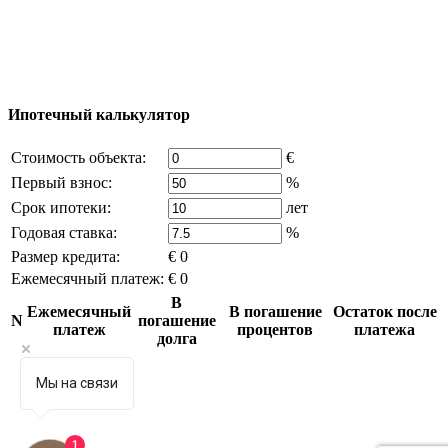
возможно только с письменного разрешения
владельца компании и активная ссылка на
excluzival.ru
Часть контента на сайте заимствована из открытых
источников, если вы являетесь правообладателем и считаете,
что это нарушает ваши права - напишите нам.
Ипотечный калькулятор
Стоимость объекта:
€
Первый взнос:
%
Срок ипотеки:
лет
Годовая ставка:
%
Размер кредита:
€ 0
Ежемесячный платеж:
€ 0
В
Ежемесячный
В погашение
Остаток после
N
погашение
платеж
процентов
платежа
долга
Мы на связи
1