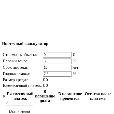
© 2011 - 2026 Официальный сайт компании
Excluzival Group Все права защищены (All rights
reserved) - использование материалов сайта
возможно только с письменного разрешения
владельца компании и активная ссылка на
excluzival.ru
Часть контента на сайте заимствована из открытых
источников, если вы являетесь правообладателем и считаете,
что это нарушает ваши права - напишите нам.
Ипотечный калькулятор
Стоимость объекта:
€
Первый взнос:
%
Срок ипотеки:
лет
Годовая ставка:
%
Размер кредита:
€ 0
Ежемесячный платеж:
€ 0
В
Ежемесячный
В погашение
Остаток после
N
погашение
платеж
процентов
платежа
долга
Мы на связи