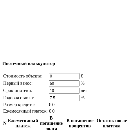
Добавить объект
© 2011 - 2026 Официальный сайт компании
Excluzival Group Все права защищены (All rights
reserved) - использование материалов сайта
возможно только с письменного разрешения
владельца компании и активная ссылка на
excluzival.ru
Часть контента на сайте заимствована из открытых
источников, если вы являетесь правообладателем и считаете,
что это нарушает ваши права - напишите нам.
Ипотечный калькулятор
Стоимость объекта:
€
Первый взнос:
%
Срок ипотеки:
лет
Годовая ставка:
%
Размер кредита:
€ 0
Ежемесячный платеж:
€ 0
В
Ежемесячный
В погашение
Остаток после
N
погашение
платеж
процентов
платежа
долга