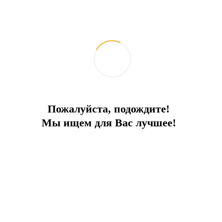
Отель в центре города
Пожалуйста, подождите!
Отель в одном из лучших мест популярного курортного
Мы ищем для Вас лучшее!
города, рядом с пляжем
Город:
Дидим
Тип
Отель
Площадь
5 500
До моря
50 м
Цена
8 500 000 €