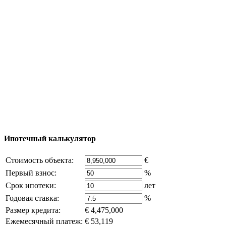
Процесс покупки
Карта Турции
Добавить объект
© 2011 - 2026 Официальный сайт компании
Excluzival Group Все права защищены (All rights
reserved) - использование материалов сайта
возможно только с письменного разрешения
владельца компании и активная ссылка на
excluzival.ru
Часть контента на сайте заимствована из открытых
источников, если вы являетесь правообладателем и считаете,
что это нарушает ваши права - напишите нам.
Ипотечный калькулятор
Стоимость объекта:
€
Первый взнос:
%
Срок ипотеки:
лет
Годовая ставка:
%
Размер кредита:
€ 4,475,000
Ежемесячный платеж:
€ 53,119