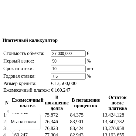
reserved) - использование материалов сайта
возможно только с письменного разрешения
владельца компании и активная ссылка на
excluzival.ru
Часть контента на сайте заимствована из открытых
источников, если вы являетесь правообладателем и считаете,
что это нарушает ваши права - напишите нам.
Ипотечный калькулятор
Стоимость объекта:
€
Первый взнос:
%
Срок ипотеки:
лет
Годовая ставка:
%
Размер кредита:
€ 13,500,000
Ежемесячный платеж:
€ 160,247
В
Остаток
Ежемесячный
В погашение
N
погашение
после
платеж
процентов
долга
платежа
1
160,247
75,872
84,375
13,424,128
2
160,247
76,346
83,901
13,347,782
Мы на связи
3
160,247
76,823
83,424
13,270,958
4
160,247
77,304
82,943
13,193,655