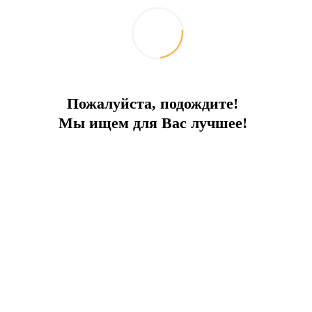
Кабинет врача 19 м²
Бутик-магазин 35 м²
Детский клуб в помещении 55 м² / 30 детей
Парикмахерская мужская уборная 10,5 м², женская 19 м²
Пожалуйста, подождите!
Ювелирный магазин 10 м2
Мы ищем для Вас лучшее!
СПА Центр 600 м2
Фитнес-центр 85 м²
Массажный салон 60 м² / 6 кают
Турецкая баня 50 м² / 20 человек
Сауна 30 м²
Парилка 14 м²
Салон красоты 19 м²
Крытый плавательный бассейн 100 м²