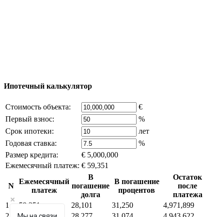
© 2011 - 2026 Официальный сайт компании
Excluzival Group Все права защищены (All rights
reserved) - использование материалов сайта
возможно только с письменного разрешения
владельца компании и активная ссылка на
excluzival.ru
Часть контента на сайте заимствована из открытых
источников, если вы являетесь правообладателем и считаете,
что это нарушает ваши права - напишите нам.
Ипотечный калькулятор
Стоимость объекта:
€
Первый взнос:
%
Срок ипотеки:
лет
Годовая ставка:
%
Размер кредита:
€ 5,000,000
Ежемесячный платеж:
€ 59,351
В
Остаток
Ежемесячный
В погашение
N
погашение
после
платеж
процентов
долга
платежа
1
59,351
28,101
31,250
4,971,899
2
59,351
28,277
31,074
4,943,622
Мы на связи