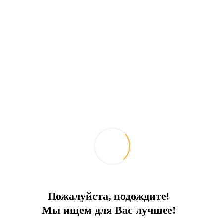
Оздоровительная соляная комната, финская
сауна, паровая баня, хаммам, массаж.
В отеле есть 2 ресторана, один крытый и один
открытый. В дополнение к двум барам, The
Lounge и The Blue, есть круглосуточное
обслуживание номеров и мини-бар во всех
номерах. Кухня ресторана à la carte основана
на изысканной кухне и обеспечивает
обслуживание à la minute. Помимо изысканной
кухни, у нас есть главная кухня и холодильные
камеры, которые могут готовить еду примерно
на 800 человек.
Пожалуйста, подождите!
Техническое оборудование,
Мы ищем для Вас лучшее!
обслуживающее весь объект: