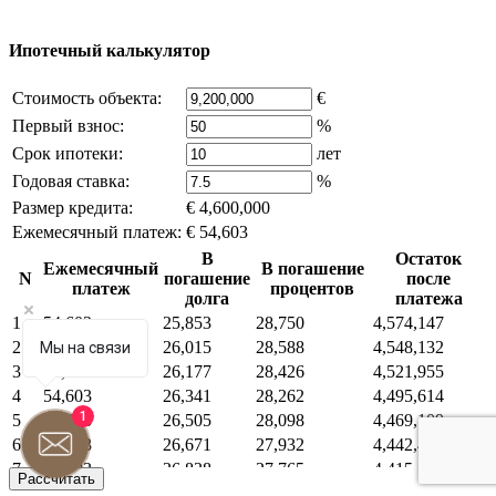
что это нарушает ваши права - напишите нам.
Ипотечный калькулятор
Стоимость объекта:
€
Первый взнос:
%
Срок ипотеки:
лет
Годовая ставка:
%
Размер кредита:
€ 4,600,000
Ежемесячный платеж:
€ 54,603
В
Остаток
Ежемесячный
В погашение
N
погашение
после
платеж
процентов
долга
платежа
1
54,603
25,853
28,750
4,574,147
2
54,603
26,015
28,588
4,548,132
Мы на связи
3
54,603
26,177
28,426
4,521,955
4
54,603
26,341
28,262
4,495,614
1
5
54,603
26,505
28,098
4,469,109
6
54,603
26,671
27,932
4,442,438
7
54,603
26,838
27,765
4,415,600
Рассчитать
8
54,603
27,005
27,598
4,388,595