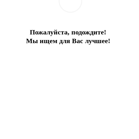
жилого комплекса класса люкс
Отправить запрос
Добавить к сравнению
Пожалуйста, подождите!
Ипотечный калькулятор
Мы ищем для Вас лучшее!