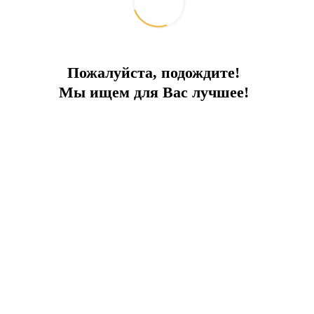
аливам и бухтам Эгейского и Средиземноморского побережья Турц
Пожалуйста, подождите!
Мы ищем для Вас лучшее!
ек, остров Гимелер (остров Святого Николая), Олюдениз
 (личная), постельное белье, принадлежности высокого качества