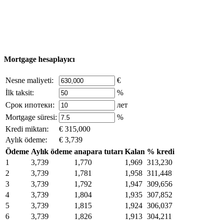
şirket sahibinin yazılı izni ve siteye aktif bağlantı ile
mümkündür.
excluzival.ru
Telif hakkı sahibiyseniz ve bunun haklarınızı ihlal ettiğini
düşünüyorsanız, sitedeki içeriğin bir kısmı açık kaynaklardan ödünç
alınmıştır - bize yazın.
Mortgage hesaplayıcı
Nesne maliyeti:
€
İlk taksit:
%
Срок ипотеки:
лет
Mortgage süresi:
%
Kredi miktarı:
€ 315,000
Aylık ödeme:
€ 3,739
Ödeme
Aylık ödeme
anapara tutarı
Kalan
% kredi
1
3,739
1,770
1,969
313,230
2
3,739
1,781
1,958
311,448
3
3,739
1,792
1,947
309,656
4
3,739
1,804
1,935
307,852
5
3,739
1,815
1,924
306,037
6
3,739
1,826
1,913
304,211