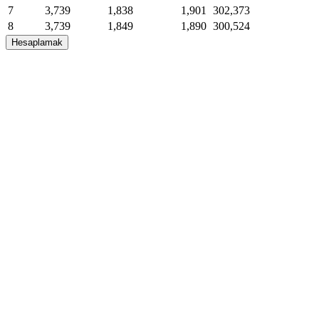
7
3,739
1,838
1,901
302,373
8
3,739
1,849
1,890
300,524
9
3,739
1,861
1,878
298,664
Hesaplamak
10
3,739
1,872
1,867
296,791
11
3,739
1,884
1,855
294,907
12
3,739
1,896
1,843
293,011
13
3,739
1,908
1,831
291,104
14
3,739
1,920
1,819
289,184
15
3,739
1,932
1,807
287,252
16
3,739
1,944
1,795
285,309
17
3,739
1,956
1,783
283,353
18
3,739
1,968
1,771
281,385
19
3,739
1,980
1,759
279,405
20
3,739
1,993
1,746
277,412
21
3,739
2,005
1,734
275,407
22
3,739
2,018
1,721
273,389
23
3,739
2,030
1,709
271,359
24
3,739
2,043
1,696
269,316
25
3,739
2,056
1,683
267,260
26
3,739
2,069
1,670
265,191