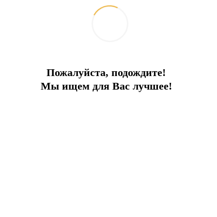
ışıkla dolduracak ve sağlıklı bir yaşam tarzının
keyfini çıkarmanızı sağlayacaktır.
Bahçeli ve teraslı daireler mevcuttur - şehirden
ayrılmadan kır hayatı hayalinizi gerçekleştirin!
Alışveriş ve eğlence hemen kapınızın önünde:
Пожалуйста, подождите!
Tüm ihtiyaçlarınızı karşılayabileceğiniz ve harika
Мы ищем для Вас лучшее!
vakit geçirebileceğiniz seçkin kafe ve restoranların
bulunduğu bir alışveriş caddesi. Hafta sonlarını
unutun - her gün alışverişin ve dinlenmenin tadını
çıkarın!
Aile olanakları:
Ailenizle vakit geçirin, spor yapın, doğanın tadını
çıkarın ve çocuklarınızla oynayın.
Kapalı havuz – yıl boyunca yüzün!
Fitness merkezi – formda kalın!
Çardaklar – sevdiklerinizle rahatlayın ve zamanın