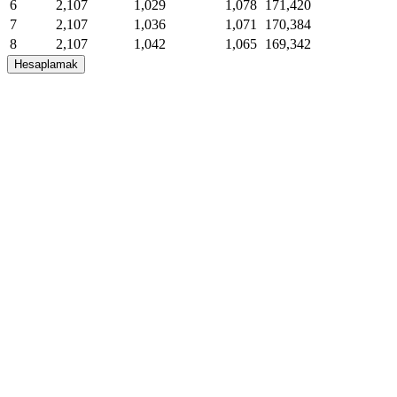
6
2,107
1,029
1,078
171,420
7
2,107
1,036
1,071
170,384
8
2,107
1,042
1,065
169,342
9
2,107
1,049
1,058
168,294
Hesaplamak
10
2,107
1,055
1,052
167,238
11
2,107
1,062
1,045
166,177
12
2,107
1,068
1,039
165,108
13
2,107
1,075
1,032
164,033
14
2,107
1,082
1,025
162,951
15
2,107
1,089
1,018
161,863
16
2,107
1,095
1,012
160,768
17
2,107
1,102
1,005
159,665
18
2,107
1,109
998
158,556
19
2,107
1,116
991
157,440
20
2,107
1,123
984
156,317
21
2,107
1,130
977
155,187
22
2,107
1,137
970
154,050
23
2,107
1,144
963
152,906
24
2,107
1,151
956
151,755
25
2,107
1,159
948
150,596
26
2,107
1,166
941
149,430