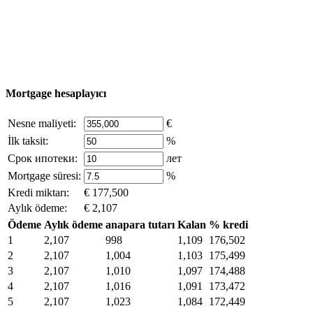
hakları saklıdır - site materyallerinin kullanımı yalnızca
şirket sahibinin yazılı izni ve siteye aktif bağlantı ile
mümkündür.
excluzival.ru
Telif hakkı sahibiyseniz ve bunun haklarınızı ihlal ettiğini
düşünüyorsanız, sitedeki içeriğin bir kısmı açık kaynaklardan ödünç
alınmıştır - bize yazın.
Mortgage hesaplayıcı
Nesne maliyeti:
€
İlk taksit:
%
Срок ипотеки:
лет
Mortgage süresi:
%
Kredi miktarı:
€ 177,500
Aylık ödeme:
€ 2,107
Ödeme
Aylık ödeme
anapara tutarı
Kalan
% kredi
1
2,107
998
1,109
176,502
2
2,107
1,004
1,103
175,499
3
2,107
1,010
1,097
174,488
4
2,107
1,016
1,091
173,472
5
2,107
1,023
1,084
172,449