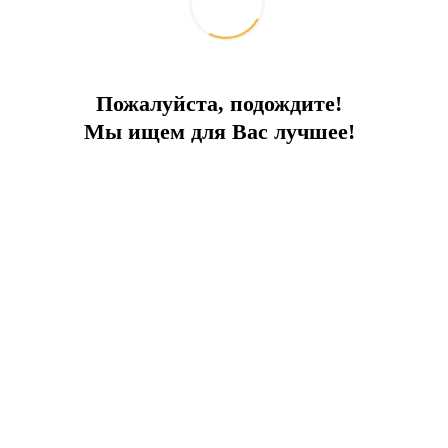
Пожалуйста, подождите!
Мы ищем для Вас лучшее!
ады TYHA в номинации «Лучшая марина года для су
Турции в 2020г!
ии