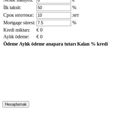
İlk taksit:
%
Срок ипотеки:
лет
Mortgage süresi:
%
Kredi miktarı:
€ 0
Aylık ödeme:
€ 0
Ödeme
Aylık ödeme
anapara tutarı
Kalan
% kredi
Hesaplamak