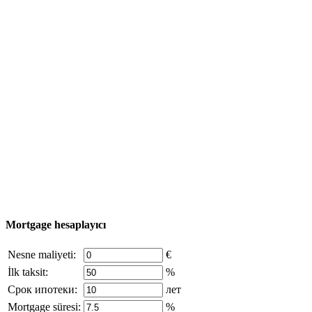
Kullanışlı bilgi
Emlak Turu
Satın alma süreci
Türkiye haritası
Nesne Ekle
© 2011 - 2026 Excluzival Group resmi web sitesi Tüm
hakları saklıdır - site materyallerinin kullanımı yalnızca
şirket sahibinin yazılı izni ve siteye aktif bağlantı ile
mümkündür.
excluzival.ru
Telif hakkı sahibiyseniz ve bunun haklarınızı ihlal ettiğini
düşünüyorsanız, sitedeki içeriğin bir kısmı açık kaynaklardan ödünç
alınmıştır - bize yazın.
Mortgage hesaplayıcı
Nesne maliyeti:
€
İlk taksit:
%
Срок ипотеки:
лет
Mortgage süresi:
%