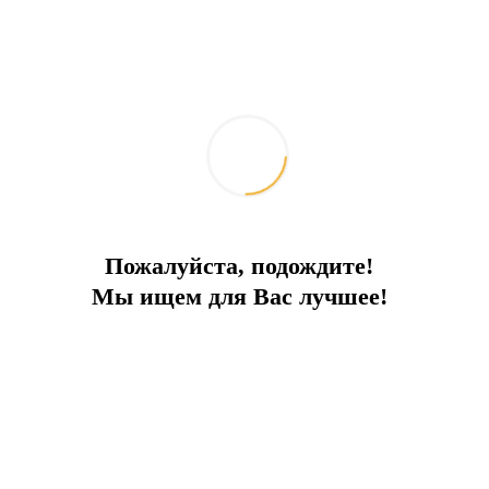
Пожалуйста, подождите!
Мы ищем для Вас лучшее!
Ticari mal
Birinci Sınıf Yatırım
Bir tür сделки:
Satış
İlçe:
Bodrum
Bir tür:
Villa
Denize:
350 m
Satış fiyatı:
7 000 000 €