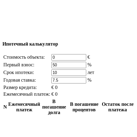
reserved) - использование материалов сайта
возможно только с письменного разрешения
владельца компании и активная ссылка на
excluzival.ru
Часть контента на сайте заимствована из открытых
источников, если вы являетесь правообладателем и считаете,
что это нарушает ваши права - напишите нам.
Ипотечный калькулятор
Стоимость объекта:
€
Первый взнос:
%
Срок ипотеки:
лет
Годовая ставка:
%
Размер кредита:
€ 0
Ежемесячный платеж:
€ 0
В
Ежемесячный
В погашение
Остаток после
N
погашение
платеж
процентов
платежа
долга